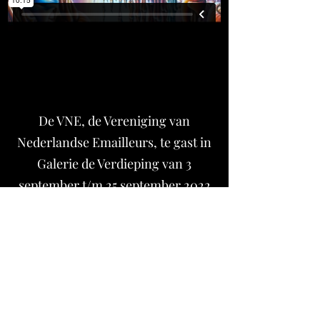
De VNE, de Vereniging van
Nederlandse Emailleurs, te gast in
Galerie de Verdieping van 3
september t/m 25 september 2022